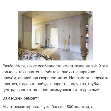
Ремонт в квартире
Ремонт в комнате
Ремонт от а
Работы в квартире
Комната к ремонту
Квартиры от а
Разберёмся, какие особенности имеет такое жильё. Хотя
смысл и так понятен – "убитая", значит, аварийная,
причём, аварийная скоропостижно. Невозможно сделать
Квартирный ремонт
Правильный ремонт
прогноз, когда что-нибудь прорвёт – воду, газ, трубы
центрального отопления, коммуникации-то дряхлые.
Вам нужен ремонт?
Ремонт в старой
Мы отремонтировали уже больше 500 квартир, с
Ремонт в новостройке
квартире