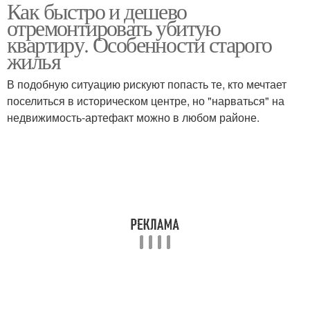
Как быстро и дешево
Материалы для
Однокомнатная
отремонтировать убитую
ремонта
квартира
квартиру. Особенности старого
жилья
Квартиры в
В подобную ситуацию рискуют попасть те, кто мечтает
Подходы к ремонту
новостройке
поселиться в историческом центре, но "нарваться" на
недвижимость-артефакт можно в любом районе.
Ремонт по плану
Быстрый ремонт
Капремонт в квартире
Капитальный ремонт