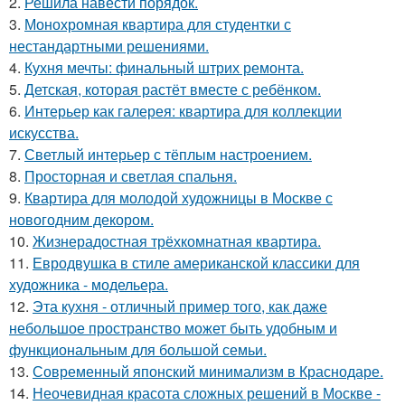
2.
Решила навести порядок.
3.
Монохромная квартира для студентки с
нестандартными решениями.
4.
Кухня мечты: финальный штрих ремонта.
5.
Детская, которая растёт вместе с ребёнком.
6.
Интерьер как галерея: квартира для коллекции
искусства.
7.
Светлый интерьер с тёплым настроением.
8.
Просторная и светлая спальня.
9.
Квартира для молодой художницы в Москве с
новогодним декором.
10.
Жизнерадостная трёхкомнатная квартира.
11.
Евродвушка в стиле американской классики для
художника - модельера.
12.
Эта кухня - отличный пример того, как даже
небольшое пространство может быть удобным и
функциональным для большой семьи.
13.
Современный японский минимализм в Краснодаре.
14.
Неочевидная красота сложных решений в Москве -