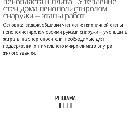
пенопласта и плита.. Утепление
стен дома пенополистиролом
снаружи – этапы работ
Оклеечная
Обмазочная
Основная задача обшивки утепления кирпичной стены
гидроизоляция
гидроизоляция
пенополистиролом своими руками снаружи – уменьшить
затраты на энергоносители, необходимые для
поддержания оптимального микроклимата внутри
жилого здания.
Пароизоляции в
Половая
утеплении
гидроизоляция
Гидроизоляция на
балконе