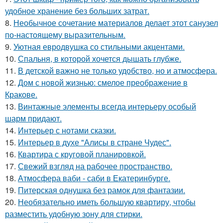
удобное хранение без больших затрат.
8.
Необычное сочетание материалов делает этот санузел
по-настоящему выразительным.
9.
Уютная евродвушка со стильными акцентами.
10.
Спальня, в которой хочется дышать глубже.
11.
В детской важно не только удобство, но и атмосфера.
12.
Дом с новой жизнью: смелое преображение в
Кракове.
13.
Винтажные элементы всегда интерьеру особый
шарм придают.
14.
Интерьер с нотами сказки.
15.
Интерьер в духе "Алисы в стране Чудес".
16.
Квартира с круговой планировкой.
17.
Свежий взгляд на рабочее пространство.
18.
Атмосфера ваби - саби в Екатеринбурге.
19.
Питерская однушка без рамок для фантазии.
20.
Необязательно иметь большую квартиру, чтобы
разместить удобную зону для стирки.