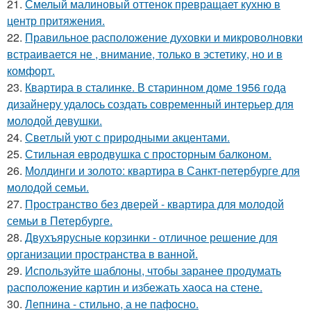
21.
Смелый малиновый оттенок превращает кухню в
центр притяжения.
22.
Правильное расположение духовки и микроволновки
встраивается не , внимание, только в эстетику, но и в
комфорт.
23.
Квартира в сталинке. В старинном доме 1956 года
дизайнеру удалось создать современный интерьер для
молодой девушки.
24.
Светлый уют с природными акцентами.
25.
Стильная евродвушка с просторным балконом.
26.
Молдинги и золото: квартира в Санкт-петербурге для
молодой семьи.
27.
Пространство без дверей - квартира для молодой
семьи в Петербурге.
28.
Двухъярусные корзинки - отличное решение для
организации пространства в ванной.
29.
Используйте шаблоны, чтобы заранее продумать
расположение картин и избежать хаоса на стене.
30.
Лепнина - стильно, а не пафосно.