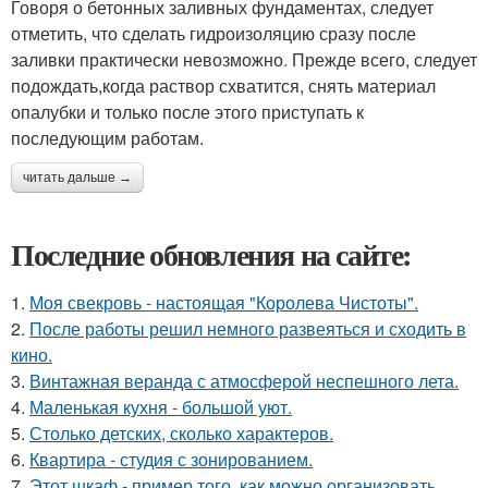
Говоря о бетонных заливных фундаментах, следует
отметить, что сделать гидроизоляцию сразу после
заливки практически невозможно. Прежде всего, следует
подождать,когда раствор схватится, снять материал
опалубки и только после этого приступать к
последующим работам.
читать дальше →
Последние обновления на сайте:
1.
Моя свекровь - настоящая "Королева Чистоты".
2.
После работы решил немного развеяться и сходить в
кино.
3.
Винтажная веранда с атмосферой неспешного лета.
4.
Маленькая кухня - большой уют.
5.
Столько детских, сколько характеров.
6.
Квартира - студия с зонированием.
7.
Этот шкаф - пример того, как можно организовать