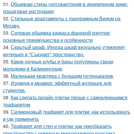
31.
Обшиваю стены гипсокартоном в деревянном доме:
пошаговая инструкция
32.
Стильные апартаменты с панорамным Видом на
Москву.
33.
Силовая обшивка каркаса фанерой изнутри:
основные преимущества и особенности
34.
Скрытый шкаф. Иногда шкаф визуально утяжеляет
интерьер и "Съедает" пространство.
35.
Какие ночные клубы и бары популярны среди
молодежи в Калининграде
36.
Маленькая квартира с большим потенциалом.
37.
Изумруд и мрамор: эффектный интерьер для
студентки.
38.
Как сделать дизайн плитки проще с самоклеющимся
трафаретом
39.
Силиконовый трафарет для плитки: как использовать
и где применять
40.
Трафарет для стен и плитки: как преобразить
пространство с помощью многоразового пластика.