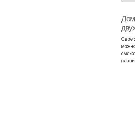
Доми
дву
Свое 
можно
сможе
плани