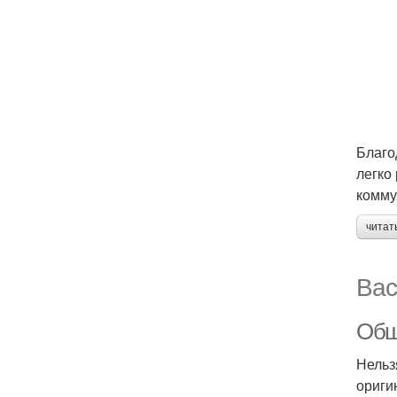
Благо
легко
комму
читат
Вас
Обш
Нельз
ориги