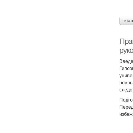
читат
Пра
рук
Введ
Гипсо
униве
ровны
следо
Подго
Перед
избеж