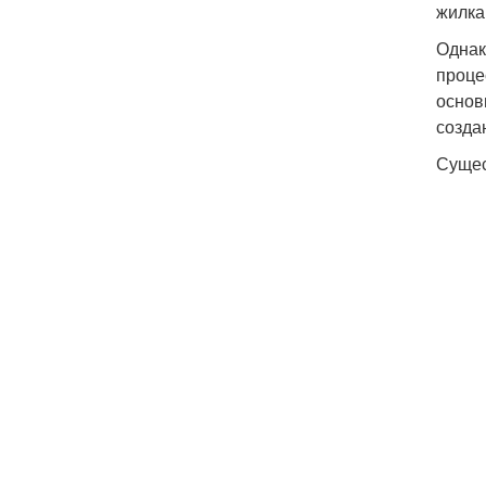
жилка
Однак
проце
основ
созда
Сущес