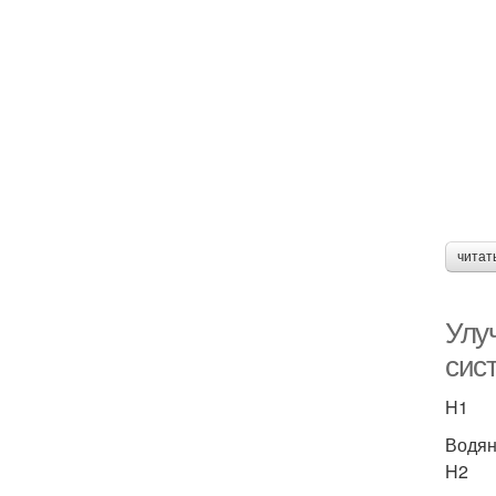
читат
Улу
сис
H1
Водян
H2