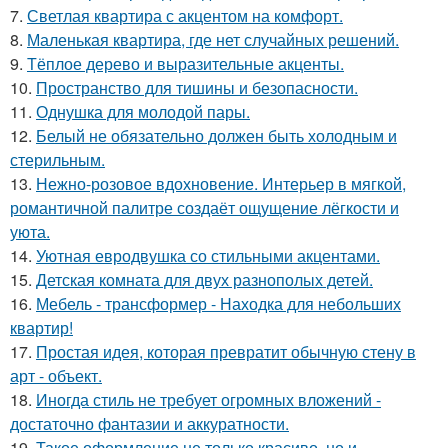
7.
Светлая квартира с акцентом на комфорт.
8.
Маленькая квартира, где нет случайных решений.
9.
Тёплое дерево и выразительные акценты.
10.
Пространство для тишины и безопасности.
11.
Однушка для молодой пары.
12.
Белый не обязательно должен быть холодным и
стерильным.
13.
Нежно-розовое вдохновение. Интерьер в мягкой,
романтичной палитре создаёт ощущение лёгкости и
уюта.
14.
Уютная евродвушка со стильными акцентами.
15.
Детская комната для двух разнополых детей.
16.
Мебель - трансформер - Находка для небольших
квартир!
17.
Простая идея, которая превратит обычную стену в
арт - объект.
18.
Иногда стиль не требует огромных вложений -
достаточно фантазии и аккуратности.
19.
Такое оформление не только красиво, но и