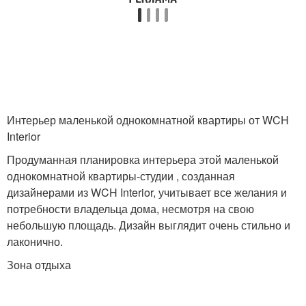
Перегородки в
Переезд из
однокомнатной
однокомнатной
квартире
квартиры
Интерьер для
Интерьер маленькой однокомнатной квартиры от WCH
Квартиры в таносе
двухкомнатной
Interior
квартиры
Продуманная планировка интерьера этой маленькой
однокомнатной квартиры-студии , созданная
Квартиры в евро-
дизайнерами из WCH Interior, учитывает все желания и
Комнаты в квартире
двушку
потребности владельца дома, несмотря на свою
небольшую площадь. Дизайн выглядит очень стильно и
лаконично.
Двухкомнатная
Зона отдыха
Квартиры к двушке
квартира