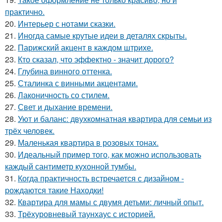
практично.
20.
Интерьер с нотами сказки.
21.
Иногда самые крутые идеи в деталях скрыты.
22.
Парижский акцент в каждом штрихе.
23.
Кто сказал, что эффектно - значит дорого?
24.
Глубина винного оттенка.
25.
Сталинка с винными акцентами.
26.
Лаконичность со стилем.
27.
Свет и дыхание времени.
28.
Уют и баланс: двухкомнатная квартира для семьи из
трёх человек.
29.
Маленькая квартира в розовых тонах.
30.
Идеальный пример того, как можно использовать
каждый сантиметр кухонной тумбы.
31.
Когда практичность встречается с дизайном -
рождаются такие Находки!
32.
Квартира для мамы с двумя детьми: личный опыт.
33.
Трёхуровневый таунхаус с историей.