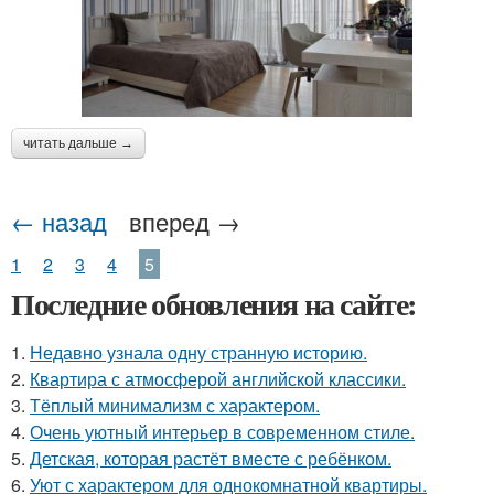
читать дальше →
← назад
вперед →
1
2
3
4
5
Последние обновления на сайте:
1.
Недавно узнала одну странную историю.
2.
Квартира с атмосферой английской классики.
3.
Тёплый минимализм с характером.
4.
Очень уютный интерьер в современном стиле.
5.
Детская, которая растёт вместе с ребёнком.
6.
Уют с характером для однокомнатной квартиры.