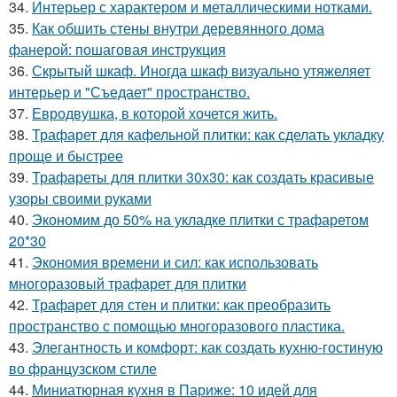
34.
Интерьер с характером и металлическими нотками.
35.
Как обшить стены внутри деревянного дома
фанерой: пошаговая инструкция
36.
Скрытый шкаф. Иногда шкаф визуально утяжеляет
интерьер и "Съедает" пространство.
37.
Евродвушка, в которой хочется жить.
38.
Трафарет для кафельной плитки: как сделать укладку
проще и быстрее
39.
Трафареты для плитки 30х30: как создать красивые
узоры своими руками
40.
Экономим до 50% на укладке плитки с трафаретом
20*30
41.
Экономия времени и сил: как использовать
многоразовый трафарет для плитки
42.
Трафарет для стен и плитки: как преобразить
пространство с помощью многоразового пластика.
43.
Элегантность и комфорт: как создать кухню-гостиную
во французском стиле
44.
Миниатюрная кухня в Париже: 10 идей для