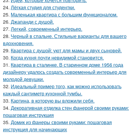
23.
Идеи, которые хочется повторить.
24.
Лёгкая студия для студентки.
25.
Маленькая квартира с большим функционалом.
26.
Джапанди с душой.
27.
Легкий, современный интерьер.
28.
Черный в спальне. Стильные варианты для вашего
вдохновения.
29.
Квартира с душой: уют для мамы и двух сыновей.
30.
Когда кухня почти невидимой становится.
31.
Квартира в сталинке. В старинном доме 1956 года
дизайнеру удалось создать современный интерьер для
молодой девушки.
32.
Идеальный пример того, как можно использовать
каждый сантиметр кухонной тумбы.
33.
Картина, в которую вы вложили себя.
34.
Декоративная отделка стен фанерой своими руками:
пошаговая инструкция
35.
Домик из фанеры своими руками: пошаговая
инструкция для начинающих