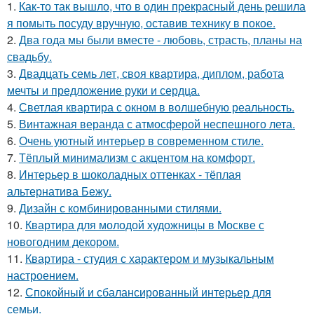
1.
Как-то так вышло, что в один прекрасный день решила
я помыть посуду вручную, оставив технику в покое.
2.
Два года мы были вместе - любовь, страсть, планы на
свадьбу.
3.
Двадцать семь лет, своя квартира, диплом, работа
мечты и предложение руки и сердца.
4.
Светлая квартира с окном в волшебную реальность.
5.
Винтажная веранда с атмосферой неспешного лета.
6.
Очень уютный интерьер в современном стиле.
7.
Тёплый минимализм с акцентом на комфорт.
8.
Интерьер в шоколадных оттенках - тёплая
альтернатива Бежу.
9.
Дизайн с комбинированными стилями.
10.
Квартира для молодой художницы в Москве с
новогодним декором.
11.
Квартира - студия с характером и музыкальным
настроением.
12.
Спокойный и сбалансированный интерьер для
семьи.