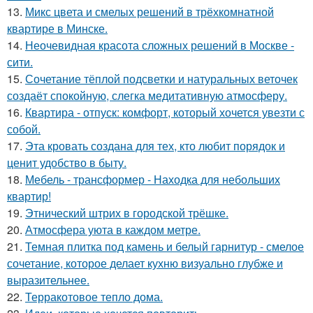
13.
Микс цвета и смелых решений в трёхкомнатной
квартире в Минске.
14.
Неочевидная красота сложных решений в Москве -
сити.
15.
Сочетание тёплой подсветки и натуральных веточек
создаёт спокойную, слегка медитативную атмосферу.
16.
Квартира - отпуск: комфорт, который хочется увезти с
собой.
17.
Эта кровать создана для тех, кто любит порядок и
ценит удобство в быту.
18.
Мебель - трансформер - Находка для небольших
квартир!
19.
Этнический штрих в городской трёшке.
20.
Атмосфера уюта в каждом метре.
21.
Темная плитка под камень и белый гарнитур - смелое
сочетание, которое делает кухню визуально глубже и
выразительнее.
22.
Терракотовое тепло дома.