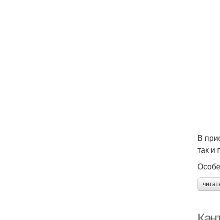
В при
так и
Особе
читат
Кан