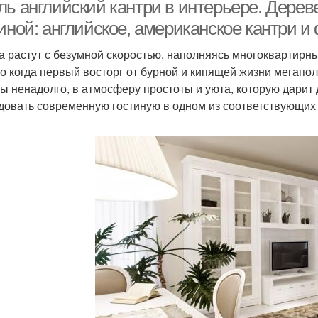
ль английский кантри в интерьере. Дерев
иной: английское, американское кантри и
а растут с безумной скоростью, наполняясь многоквартирн
о когда первый восторг от бурной и кипящей жизни мегапол
бы ненадолго, в атмосферу простоты и уюта, которую дари
довать современную гостиную в одном из соответствующих 