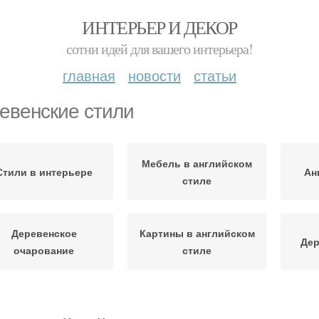
ИНТЕРЬЕР И ДЕКОР
сотни идей для вашего интерьера!
главная
новости
статьи
евенские стили
Мебель в английском
Стили в интерьере
Ан
стиле
Деревенское
Картины в английском
Дер
очарование
стиле
Стиль в квартире
Спальня в стиле
Ре