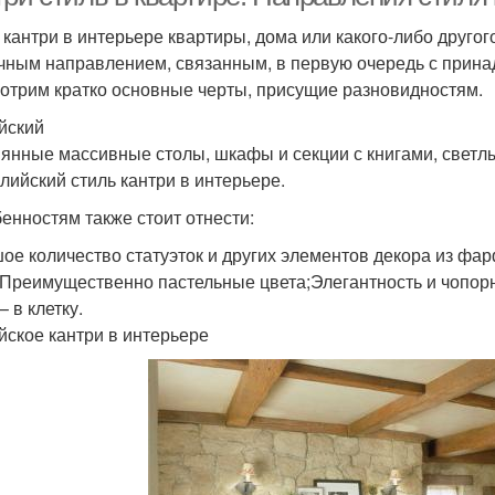
 кантри в интерьере квартиры, дома или какого-либо друго
чным направлением, связанным, в первую очередь с прина
отрим кратко основные черты, присущие разновидностям.
йский
янные массивные столы, шкафы и секции с книгами, светлые
глийский стиль кантри в интерьере.
бенностям также стоит отнести:
ое количество статуэток и других элементов декора из фа
;Преимущественно пастельные цвета;Элегантность и чопор
– в клетку.
йское кантри в интерьере