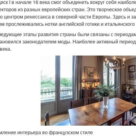
иск I в начале 16 века смог объединить вокруг себя наибо
екторов из разных европейских стран. Это творческое объ
ло центром ренессанса в северной части Европы. Здесь и з
ом прослеживались нотки английской готики и итальянского
ледующие этапы развития страны были связаны с периода
тановился законодателем моды. Наиболее активный период
века.
ление интерьера во французском стиле