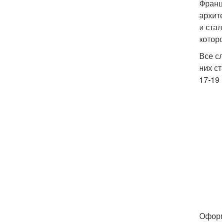
Франц
архит
и ста
котор
Все с
них с
17-19 
Оформ