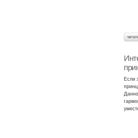
читат
Инт
при
Если 
принц
Данно
гармо
умест