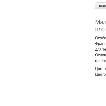
читат
Мал
пло
Особе
Франц
для т
Основ
оттен
Цвето
Цвето