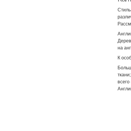
Стиль
разли
Рассм
Англи
Дерев
на ан
К осо
Больш
ткани
всего 
Англи