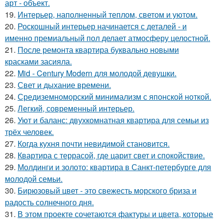
арт - объект.
19.
Интерьер, наполненный теплом, светом и уютом.
20.
Роскошный интерьер начинается с деталей - и
именно премиальный пол делает атмосферу целостной.
21.
После ремонта квартира буквально новыми
красками засияла.
22.
Mid - Century Modern для молодой девушки.
23.
Свет и дыхание времени.
24.
Средиземноморский минимализм с японской ноткой.
25.
Легкий, современный интерьер.
26.
Уют и баланс: двухкомнатная квартира для семьи из
трёх человек.
27.
Когда кухня почти невидимой становится.
28.
Квартира с террасой, где царит свет и спокойствие.
29.
Молдинги и золото: квартира в Санкт-петербурге для
молодой семьи.
30.
Бирюзовый цвет - это свежесть морского бриза и
радость солнечного дня.
31.
В этом проекте сочетаются фактуры и цвета, которые