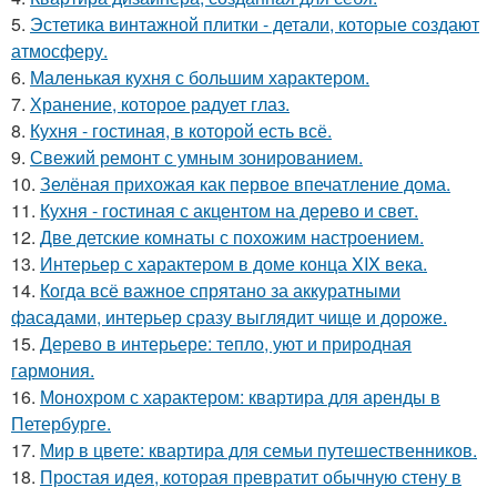
5.
Эстетика винтажной плитки - детали, которые создают
атмосферу.
6.
Маленькая кухня с большим характером.
7.
Хранение, которое радует глаз.
8.
Кухня - гостиная, в которой есть всё.
9.
Свежий ремонт с умным зонированием.
10.
Зелёная прихожая как первое впечатление дома.
11.
Кухня - гостиная с акцентом на дерево и свет.
12.
Две детские комнаты с похожим настроением.
13.
Интерьер с характером в доме конца XIX века.
14.
Когда всё важное спрятано за аккуратными
фасадами, интерьер сразу выглядит чище и дороже.
15.
Дерево в интерьере: тепло, уют и природная
гармония.
16.
Монохром с характером: квартира для аренды в
Петербурге.
17.
Мир в цвете: квартира для семьи путешественников.
18.
Простая идея, которая превратит обычную стену в