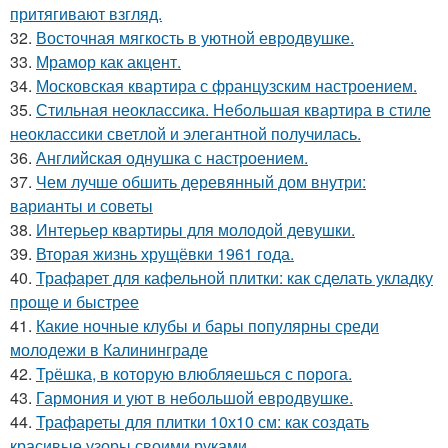
притягивают взгляд.
32.
Восточная мягкость в уютной евродвушке.
33.
Мрамор как акцент.
34.
Московская квартира с французским настроением.
35.
Стильная неоклассика. Небольшая квартира в стиле
неоклассики светлой и элегантной получилась.
36.
Английская однушка с настроением.
37.
Чем лучше обшить деревянный дом внутри:
варианты и советы
38.
Интерьер квартиры для молодой девушки.
39.
Вторая жизнь хрущёвки 1961 года.
40.
Трафарет для кафельной плитки: как сделать укладку
проще и быстрее
41.
Какие ночные клубы и бары популярны среди
молодежи в Калининграде
42.
Трёшка, в которую влюбляешься с порога.
43.
Гармония и уют в небольшой евродвушке.
44.
Трафареты для плитки 10х10 см: как создать
красивые узоры своими руками