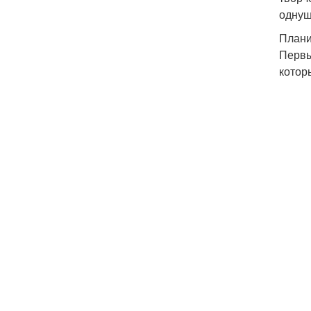
однуш
Плани
Первы
котор