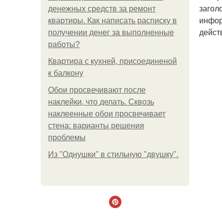
загол
денежных средств за ремонт
инфор
квартиры. Как написать расписку в
дейст
получении денег за выполненные
работы?
Квартира с кухней, присоединеной
к балкону
Обои просвечивают после
наклейки, что делать. Сквозь
наклеенные обои просвечивает
стена: варианты решения
проблемы
Из "Однушки" в стильную "двушку".