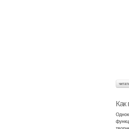
читат
Как
Однок
функц
творч