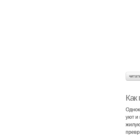
читат
Как 
Однок
уют и
жилую
превр