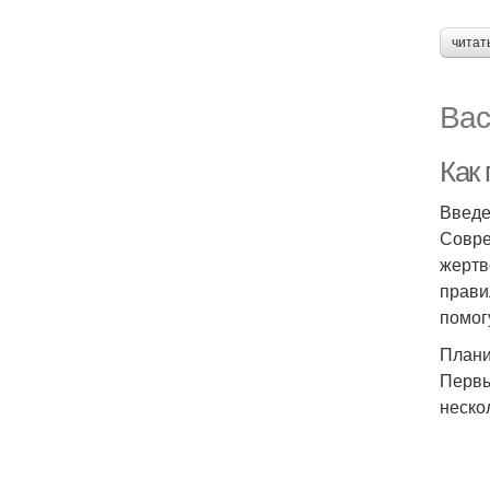
читат
Вас
Как
Введ
Совре
жертв
прави
помог
Плани
Первы
неско