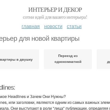
ИНТЕРЬЕР И ДЕКОР
сотни идей для вашего интерьера!
главная
новости
статьи
ерьер для новой квартиры
Переезд из
вартиры в двушку
однокомнатной
д
квартиры
lines:
акое Headlines и Зачем Они Нужны?
ines, или заголовки, являются одним из самых важных элем
иала. Они выступают в роли "лица" публикации, определяя