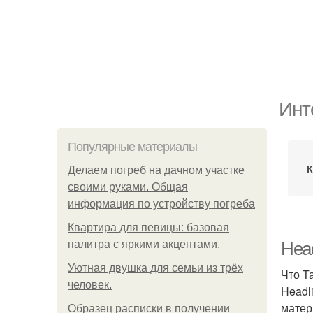
Инт
Популярные материалы
К
Делаем погреб на дачном участке
своими руками. Общая
информация по устройству погреба
Квартира для певицы: базовая
палитра с яркими акцентами.
Head
Уютная двушка для семьи из трёх
Что Т
человек.
Headl
матер
Образец расписки в получении