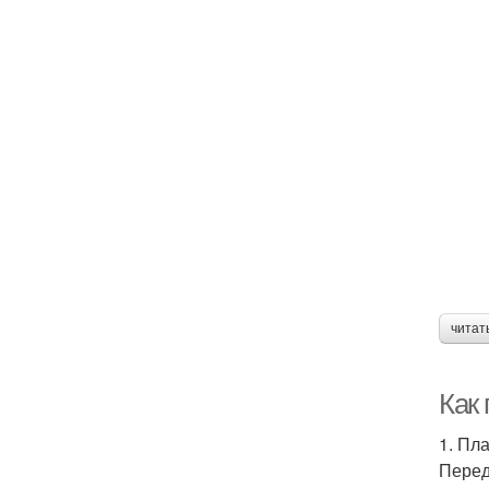
читат
Как
1. Пл
Перед