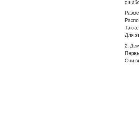
ошибо
Разме
Распо
Также
Для э
2. Де
Первы
Они в