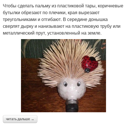
Елка из пластиковой
Бутылки в новогодние
Чтобы сделать пальму из пластиковой тары, коричневые
бутылки
игрушки
бутылки обрезают по плечики, края вырезают
треугольниками и отгибают. В середине донышка
сверлят дырку и нанизывают на пластиковую трубу или
металлический прут, установленный на земле.
Венки из пластиковых
Снеговики из
бутылок
пластиковых ложек
Новогодний бутылка
Костюм для бутылки
Бутылки для
Бутылки к новому году
новогодних поделок
читать дальше →