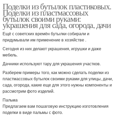
Поделки из бутылок пластиковых.
Лейка из пластиковой
Бутылки для
Поделки из пластмассовых
бутылки
мульчирования
бутылок своими руками:
украшения для сада, огорода, дачи
Ещё с советских времён бутылки собирали и
Горшок из пластиковых
Бутылки для детских
придумывали им применение в хозяйстве .
бутылок
игр
Сегодня из них делают украшения, игрушки и даже
мебель.
Дачники используют тару для украшения участков.
Бутылки для рукоделия
Бутылки для сада
Разберем примеры того, как можно сделать поделки из
пластмассовых бутылок своими руками для улицы, дачи,
сада, огорода, какие еще для этого нужны компоненты и
рассмотрим фото изделий.
Бутылки для детей
Бутылки на новый год
Пальма
Предлагаем вам пошаговую инструкцию изготовления
поделки в виде пальмы с фото.