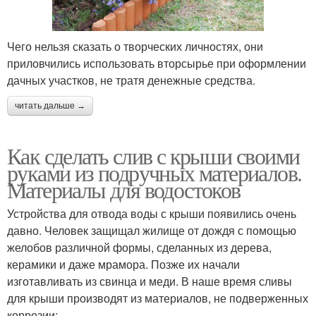
пластиковой бутылки
Чего нельзя сказать о творческих личностях, они
приловчились использовать вторсырье при оформлении
Бутылки в полезные
Принадлежности из
дачных участков, не тратя денежные средства.
поделки
пластиковой бутылки
читать дальше →
Продукты из
Как сделать слив с крыши своими
Поливочные бутылки
пластиковой бутылки
руками из подручных материалов.
Материалы для водостоков
Устройства для отвода воды с крыши появились очень
Бутылки в качестве
Крышки от бутылок
давно. Человек защищал жилище от дождя с помощью
желобов различной формы, сделанных из дерева,
керамики и даже мрамора. Позже их начали
изготавливать из свинца и меди. В наше время сливы
Бутылки в
для крыши производят из материалов, не подверженных
образовательных
Бутылки для обучения
коррозии: