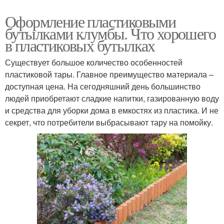
Поливочная бутылка
Бутылки для поделок
Оформление пластиковыми
бутылками клумбы. Что хорошего
в пластиковых бутылках
Лайфхаки с
Игрушки из бутылок
пластиковыми
Существует большое количество особенностей
бутылками
пластиковой тары. Главное преимущество материала –
доступная цена. На сегодняшний день большинство
людей приобретают сладкие напитки, газированную воду
Бутылка в
Поделки из
и средства для уборки дома в емкостях из пластика. И не
оригинальный подарок
пластиковой бутылки
секрет, что потребители выбрасывают тару на помойку.
Бутылки для школы
Бутылки в школе
Поделка из
Пластиковая бутылка