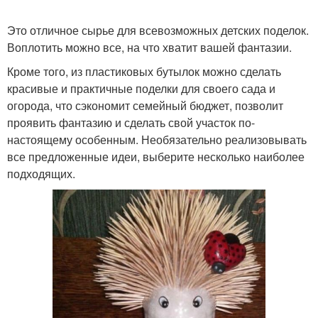
Это отличное сырье для всевозможных детских поделок.
Самоделки из
Подсвечники из
Воплотить можно все, на что хватит вашей фантазии.
пластиковых бутылок
пластиковых бутылок
Кроме того, из пластиковых бутылок можно сделать
красивые и практичные поделки для своего сада и
огорода, что сэкономит семейный бюджет, позволит
Украшения из
проявить фантазию и сделать свой участок по-
Пистолет из бутылок
пластиковых бутылок
настоящему особенным. Необязательно реализовывать
все предложенные идеи, выберите несколько наиболее
подходящих.
Игрушки из
Игрушки из
пластиковых бутылок
пластиковой бутылки
Бутылка для
Детали из пластиковых
изготовления
бутылок