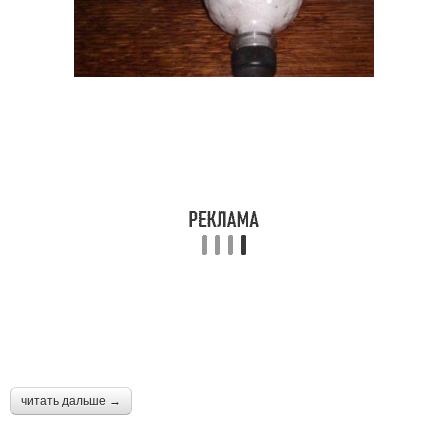
Бутылки для
Игрушка-вертушка из
изготовления
пластиковой бутылки
Фонарь из пластиковой
Клумба из бутылок
бутылки
Поделки из
Бутылки для дачи
пластмассовых
бутылок
Идеи с пластиковыми
Теплица из
бутылками
пластиковых бутылок
читать дальше →