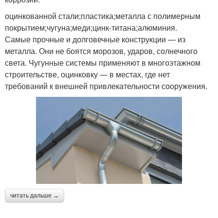
целях
оцинкованной стали;пластика;металла с полимерным
покрытием;чугуна;меди;цинк-титана;алюминия.
Бутылки для
Горшки из пластиковых
Самые прочные и долговечные конструкции — из
утилизации
бутылок
металла. Они не боятся морозов, ударов, солнечного
света. Чугунные системы применяют в многоэтажном
строительстве, оцинковку — в местах, где нет
требований к внешней привлекательности сооружения.
Кормушка из
Бутылка из полотенца
пластиковой бутылки
Бутылки в уникальные
Фонарики из бутылок
поделки
Материалы кроме
читать дальше →
пластиковой бутылки