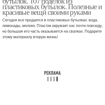
бутылок. 107 поделок из
пластиковых бутылок. Полезные и
красивые вещи своими руками
Бутылка в
Уголок из пластиковых
Сегодня все продается в пластиковых бутылках: вода,
оригинальный вазон
бутылок
лимонады, молоко. Пластик окружает нас почти повсюду,
но большая его часть оказывается на свалках. Подарите
этому материалу вторую жизнь!
Поделки из
Бутылки для украшения
пластиковых бутылок
Идеи из пластиковых
Бутылки в
бутылок
изготовлении
Бутылки в
Бутылки на полосы
оригинальные подарки