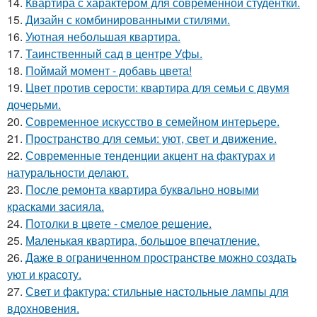
14.
Квартира с характером для современной студентки.
15.
Дизайн с комбинированными стилями.
16.
Уютная небольшая квартира.
17.
Таинственный сад в центре Уфы.
18.
Поймай момент - добавь цвета!
19.
Цвет против серости: квартира для семьи с двумя
дочерьми.
20.
Современное искусство в семейном интерьере.
21.
Пространство для семьи: уют, свет и движение.
22.
Современные тенденции акцент на фактурах и
натуральности делают.
23.
После ремонта квартира буквально новыми
красками засияла.
24.
Потолки в цвете - смелое решение.
25.
Маленькая квартира, большое впечатление.
26.
Даже в ограниченном пространстве можно создать
уют и красоту.
27.
Свет и фактура: стильные настольные лампы для
вдохновения.