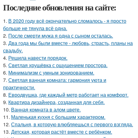
Последние обновления на сайте:
1.
В 2020 году всё окончательно сломалось - я просто
больше не тянула всё одна.
2.
После смерти мужа я одна с сыном осталась.
3.
Два года мы были вместе - любовь, страсть, планы на
свадьбу.
4.
Решила навести порядок.
5.
Светлая хрущёвка с ощущением простора.
6.
Минимализм с умным зонированием.
7.
Светлая ванная комната: гармония уюта и
практичности.
8.
Евродвушка, где каждый метр работает на комфорт.
9.
Квартира дизайнера, созданная для себя.
10.
Ванная комната в алом цвете.
11.
Маленькая кухня с большим характером.
12.
Спальня, в которую влюбляешься с первого взгляда.
13.
Детская, которая растёт вместе с ребёнком.